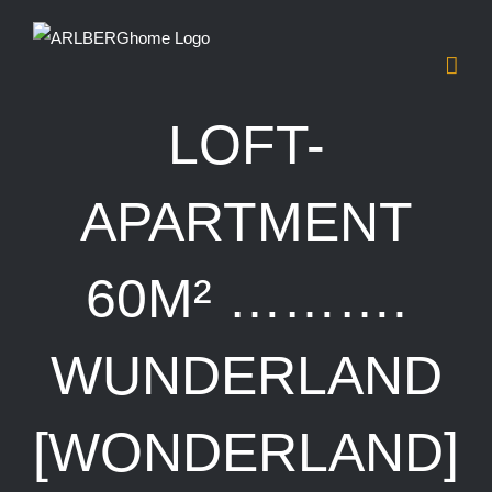
Zum
Inhalt
springen
LOFT-
APARTMENT
60M² ……….
WUNDERLAND
[WONDERLAND]