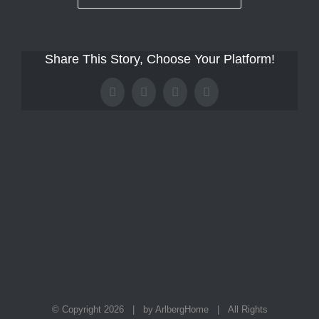
Share This Story, Choose Your Platform!
Facebook
X
Tumblr
Pinterest
© Copyright
2026 | by ArlbergHome | All Rights