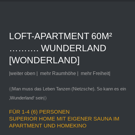
Zeige
LOFT-APARTMENT 60M²
grösseres
Bild
………. WUNDERLAND
[WONDERLAND]
|weiter oben | mehr Raumhöhe | mehr Freiheit|
〈〈Man muss das Leben Tanzen (Nietzsche). So kann es ein
‚Wunderland‘ sein〉〉
FÜR 1-4 (6) PERSONEN
SUPERIOR HOME MIT EIGENER SAUNA IM
APARTMENT UND HOMEKINO